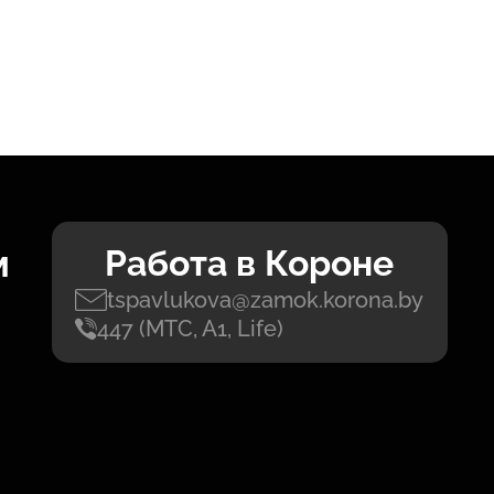
м
Работа в Короне
tspavlukova@zamok.korona.by
447 (МТС, А1, Life)