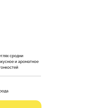
углях сродни
 вкусное и ароматное
тонкостей
орода