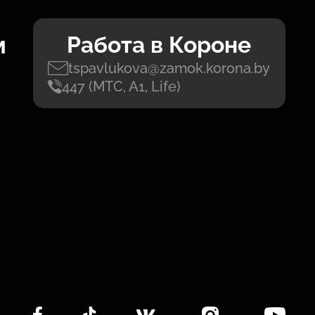
м
Работа в Короне
tspavlukova@zamok.korona.by
447 (МТС, А1, Life)