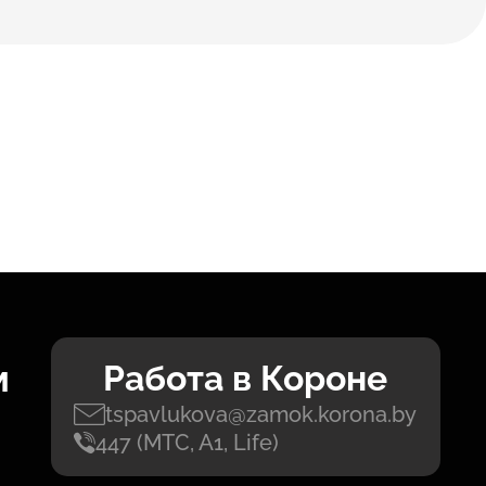
м
Работа в Короне
tspavlukova@zamok.korona.by
447 (МТС, А1, Life)