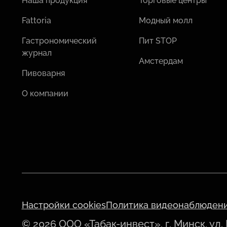
Наша продукция
Торговые центры
Fattoria
Модный молл
Гастрономический
Пит STOP
журнал
Амстердам
Пивоварня
О компании
Настройки cookies
Политика видеонаблюден
© 2026 ООО «Табак-инвест», г. Минск, ул.