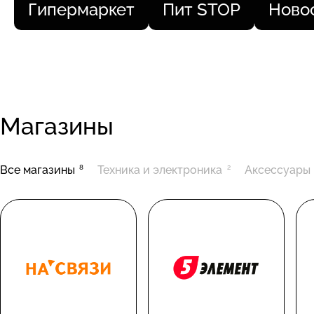
Гипермаркет
Пит STOP
Ново
Магазины
Все магазины
8
Техника и электроника
2
Аксессуары